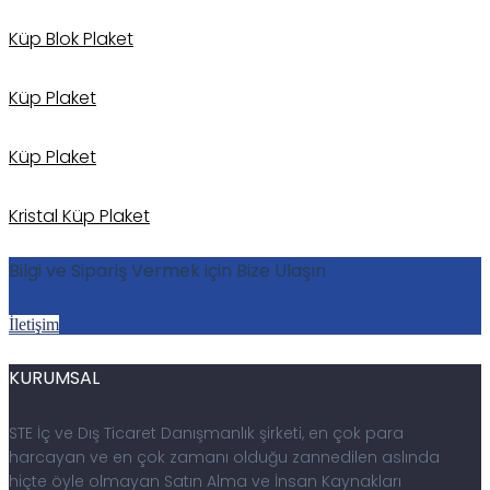
Küp Blok Plaket
Küp Plaket
Küp Plaket
Kristal Küp Plaket
Bilgi ve Sipariş Vermek için Bize Ulaşın
İletişim
KURUMSAL
STE İç ve Dış Ticaret Danışmanlık şirketi, en çok para
harcayan ve en çok zamanı olduğu zannedilen aslında
hiçte öyle olmayan Satın Alma ve İnsan Kaynakları