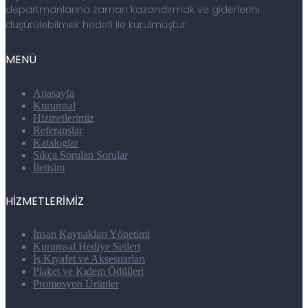
departmanlarına zaman kazandırmak ve giderlerini
düşürülebilmek hedefi ile kurulmuştur.
MENÜ
Anasayfa
Kurumsal
Hizmetlerimiz
Referanslar
Kataloglar
Sıkça Sorulan Sorular
İletişim
HİZMETLERİMİZ
İnsan Kaynakları Yönetimi
Kurumsal Hediye Setleri
İş Kıyafet ve Aksesuarları
Plaket ve Kıdem Ödülleri
Promosyon Ürünler