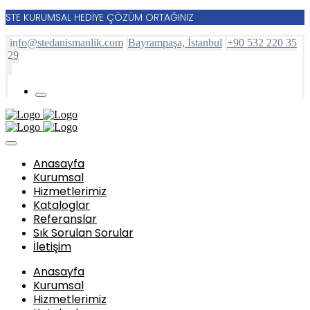
STE KURUMSAL HEDİYE ÇÖZÜM ORTAĞINIZ
info@stedanismanlik.com
Bayrampaşa, İstanbul
+90 532 220 35
29
Anasayfa
Kurumsal
Hizmetlerimiz
Kataloglar
Referanslar
Sık Sorulan Sorular
İletişim
Anasayfa
Kurumsal
Hizmetlerimiz