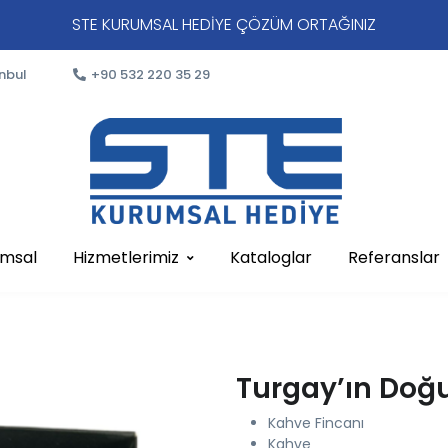
STE KURUMSAL HEDİYE ÇÖZÜM ORTAĞINIZ
nbul
+90 532 220 35 29
umsal
Hizmetlerimiz
Kataloglar
Referanslar
Turgay’ın Do
Kahve Fincanı
Kahve