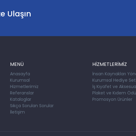
ze Ulaşın
MENÜ
HİZMETLERİMİZ
Anasayfa
İnsan Kaynakları Yön
Kurumsal
Kurumsal Hediye Setl
Hizmetlerimiz
İş Kıyafet ve Aksesuar
Referanslar
Plaket ve Kıdem Ödül
Kataloglar
Promosyon Ürünler
Sıkça Sorulan Sorular
İletişim