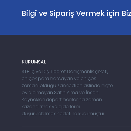
Bilgi ve Sipariş Vermek için Bi
KURUMSAL
STE İç ve Dış Ticaret Danışmanlık şirketi,
en çok para harcayan ve en çok
zamanı olduğu zannedilen aslında hiçte
öyle olmayan Satın Alma ve İnsan
Kaynakları departmanlarına zaman
kazandırmak ve giderlerini
düşürülebilmek hedefi ile kurulmuştur.