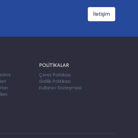
İletişim
POLİTİKALAR
etimi
Çerez Politikası
eri
Gizlilik Politikası
ları
Kullanıcı Sözleşmesi
leri