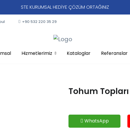
STE KURUMSAL HEDİYE ÇÖZÜM ORTAĞINIZ
bul
+90 532 220 35 29
umsal
Hizmetlerimiz
Kataloglar
Referanslar
Tohum Topları
WhatsApp