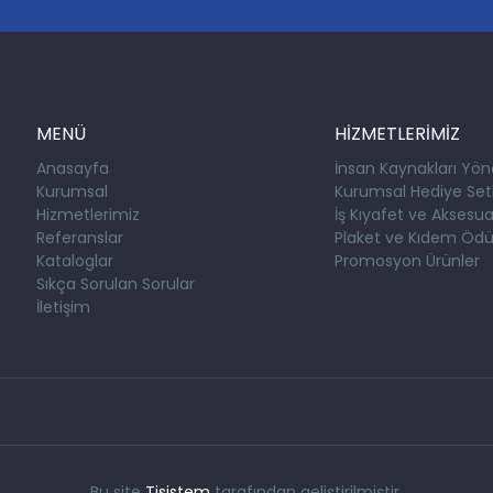
MENÜ
HİZMETLERİMİZ
Anasayfa
İnsan Kaynakları Yön
Kurumsal
Kurumsal Hediye Setl
Hizmetlerimiz
İş Kıyafet ve Aksesuar
Referanslar
Plaket ve Kıdem Ödül
Kataloglar
Promosyon Ürünler
Sıkça Sorulan Sorular
İletişim
Bu site
Tisistem
tarafından geliştirilmiştir.