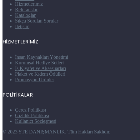
Hizmetlerimiz
Referanslar
Kataloglar
Sıkça Sorulan Sorular
İletişim
HİZMETLERİMİZ
İnsan Kaynakları Yönetimi
Kurumsal Hediye Setleri
İş Kıyafet ve Aksesuarları
Plaket ve Kıdem Ödülleri
Promosyon Ürünler
POLİTİKALAR
Çerez Politikası
Gizlilik Politikası
Kullanıcı Sözleşmesi
© 2023 STE DANIŞMANLIK. Tüm Hakları Saklıdır.