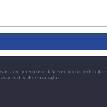
arcayan ve en çok zamanı olduğu zannedilen aslında hiçte 
lebilmek hedefi ile kurulmuştur.