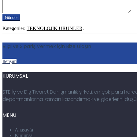
Kategoriler:
TEKNOLOJİK ÜRÜNLER,
Bilgi ve Sipariş Vermek için Bize Ulaşın
İletişim
KURUMSAL
STE İç ve Dış Ticaret Danışmanlık şirketi, en çok para h
departmanlarına zaman kazandırmak ve giderlerini düşürü
MENÜ
Anasayfa
Kurumsal