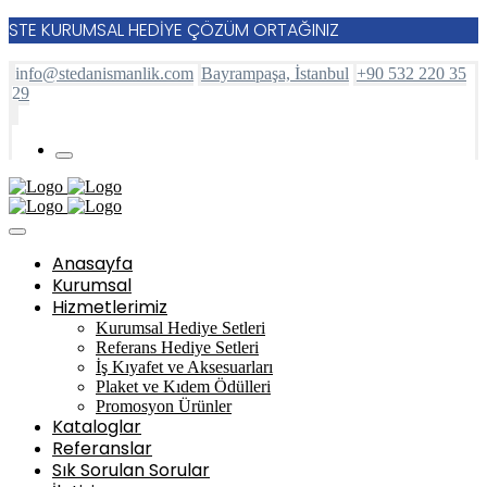
STE KURUMSAL HEDİYE ÇÖZÜM ORTAĞINIZ
info@stedanismanlik.com
Bayrampaşa, İstanbul
+90 532 220 35
29
Anasayfa
Kurumsal
Hizmetlerimiz
Kurumsal Hediye Setleri
Referans Hediye Setleri
İş Kıyafet ve Aksesuarları
Plaket ve Kıdem Ödülleri
Promosyon Ürünler
Kataloglar
Referanslar
Sık Sorulan Sorular