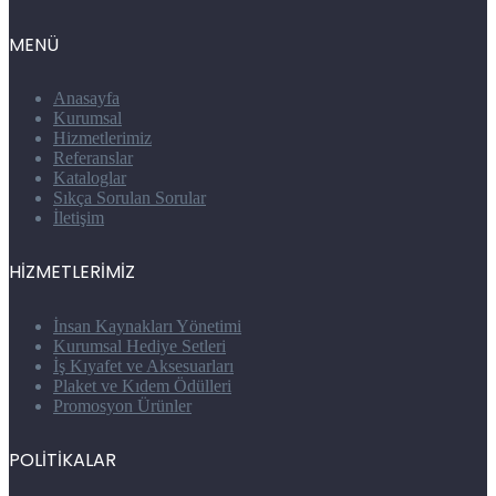
MENÜ
Anasayfa
Kurumsal
Hizmetlerimiz
Referanslar
Kataloglar
Sıkça Sorulan Sorular
İletişim
HİZMETLERİMİZ
İnsan Kaynakları Yönetimi
Kurumsal Hediye Setleri
İş Kıyafet ve Aksesuarları
Plaket ve Kıdem Ödülleri
Promosyon Ürünler
POLİTİKALAR