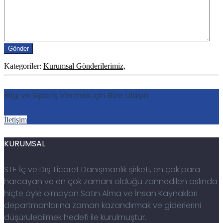
Kategoriler:
Kurumsal Gönderilerimiz,
Bilgi ve Sipariş Vermek için Bize Ulaşın
İletişim
KURUMSAL
STE İç ve Dış Ticaret Danışmanlık şirketi, en çok para
harcayan ve en çok zamanı olduğu zannedilen aslında
hiçte öyle olmayan Satın Alma ve İnsan Kaynakları
departmanlarına zaman kazandırmak ve giderlerini
düşürülebilmek hedefi ile kurulmuştur.