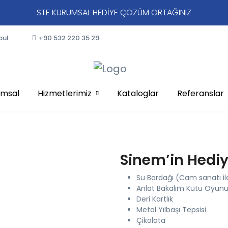
STE KURUMSAL HEDİYE ÇÖZÜM ORTAĞINIZ
bul
+90 532 220 35 29
umsal
Hizmetlerimiz
Kataloglar
Referanslar
Sinem’in Hediy
Su Bardağı (Cam sanatı il
Anlat Bakalım Kutu Oyun
Deri Kartlık
Metal Yılbaşı Tepsisi
Çikolata