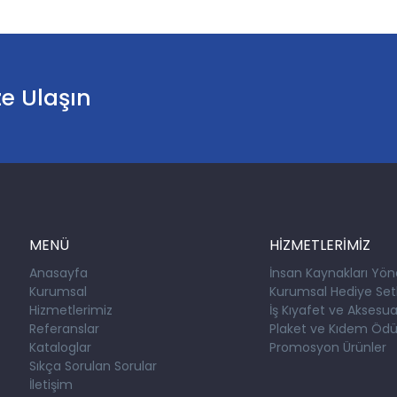
ze Ulaşın
MENÜ
HİZMETLERİMİZ
Anasayfa
İnsan Kaynakları Yön
Kurumsal
Kurumsal Hediye Setl
Hizmetlerimiz
İş Kıyafet ve Aksesuar
Referanslar
Plaket ve Kıdem Ödül
Kataloglar
Promosyon Ürünler
Sıkça Sorulan Sorular
İletişim