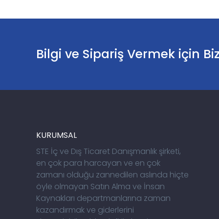
Bilgi ve Sipariş Vermek için Bi
KURUMSAL
STE İç ve Dış Ticaret Danışmanlık şirketi,
en çok para harcayan ve en çok
zamanı olduğu zannedilen aslında hiçte
öyle olmayan Satın Alma ve İnsan
Kaynakları departmanlarına zaman
kazandırmak ve giderlerini