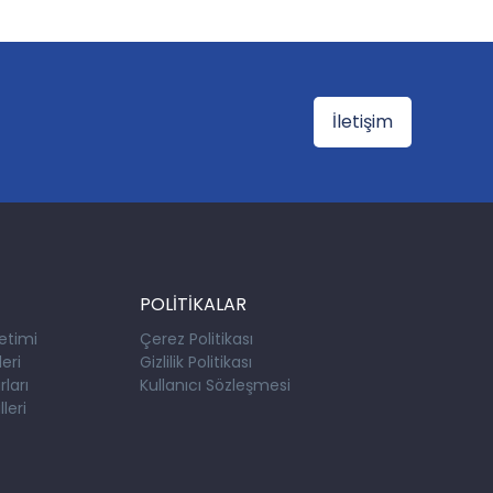
İletişim
POLİTİKALAR
etimi
Çerez Politikası
eri
Gizlilik Politikası
ları
Kullanıcı Sözleşmesi
leri