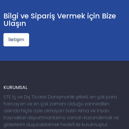
Bilgi ve Sipariş Vermek için Bize
Ulaşın
İletişim
KURUMSAL
STE İç ve Dış Ticaret Danışmanlık şirketi, en çok para
harcayan ve en çok zamanı olduğu zannedilen
aslında hiçte öyle olmayan Satın Alma ve İnsan
Kaynakları departmanlarına zaman kazandırmak ve
giderlerini düşürülebilmek hedefi ile kurulmuştur.