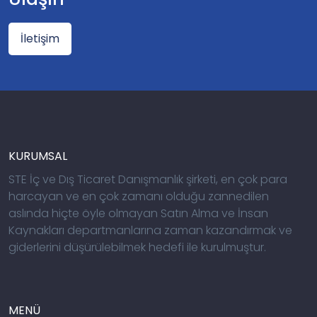
İletişim
KURUMSAL
STE İç ve Dış Ticaret Danışmanlık şirketi, en çok para
harcayan ve en çok zamanı olduğu zannedilen
aslında hiçte öyle olmayan Satın Alma ve İnsan
Kaynakları departmanlarına zaman kazandırmak ve
giderlerini düşürülebilmek hedefi ile kurulmuştur.
MENÜ