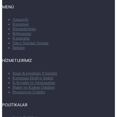
MENÜ
Anasayfa
Kurumsal
Hizmetlerimiz
Referanslar
Kataloglar
Sıkça Sorulan Sorular
İletişim
HİZMETLERİMİZ
İnsan Kaynakları Yönetimi
Kurumsal Hediye Setleri
İş Kıyafet ve Aksesuarları
Plaket ve Kıdem Ödülleri
Promosyon Ürünler
POLİTİKALAR