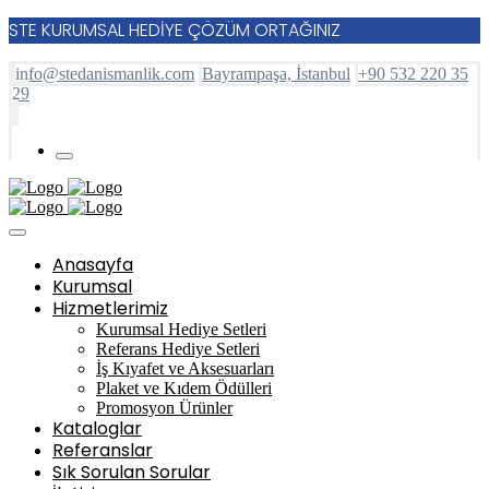
STE KURUMSAL HEDİYE ÇÖZÜM ORTAĞINIZ
info@stedanismanlik.com
Bayrampaşa, İstanbul
+90 532 220 35
29
Anasayfa
Kurumsal
Hizmetlerimiz
Kurumsal Hediye Setleri
Referans Hediye Setleri
İş Kıyafet ve Aksesuarları
Plaket ve Kıdem Ödülleri
Promosyon Ürünler
Kataloglar
Referanslar
Sık Sorulan Sorular