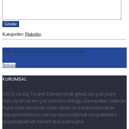
Kategoriler:
Plaketler,
Bilgi ve Sipariş Vermek için Bize Ulaşın
İletişim
KURUMSAL
STE İç ve Dış Ticaret Danışmanlık şirketi, en çok para
harcayan ve en çok zamanı olduğu zannedilen aslında
hiçte öyle olmayan Satın Alma ve İnsan Kaynakları
departmanlarına zaman kazandırmak ve giderlerini
düşürülebilmek hedefi ile kurulmuştur.