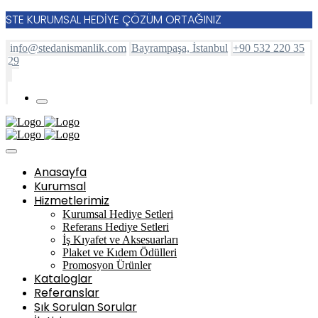
STE KURUMSAL HEDİYE ÇÖZÜM ORTAĞINIZ
info@stedanismanlik.com
Bayrampaşa, İstanbul
+90 532 220 35
29
Anasayfa
Kurumsal
Hizmetlerimiz
Kurumsal Hediye Setleri
Referans Hediye Setleri
İş Kıyafet ve Aksesuarları
Plaket ve Kıdem Ödülleri
Promosyon Ürünler
Kataloglar
Referanslar
Sık Sorulan Sorular