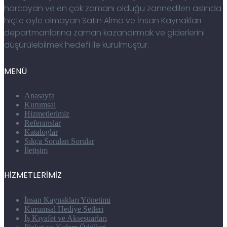
harcayan ve en çok zamanı olduğu zannedilen aslında
hiçte öyle olmayan Satın Alma ve İnsan Kaynakları
departmanlarına zaman kazandırmak ve giderlerini
düşürülebilmek hedefi ile kurulmuştur.
MENÜ
Anasayfa
Kurumsal
Hizmetlerimiz
Referanslar
Kataloglar
Sıkça Sorulan Sorular
İletişim
HİZMETLERİMİZ
İnsan Kaynakları Yönetimi
Kurumsal Hediye Setleri
İş Kıyafet ve Aksesuarları