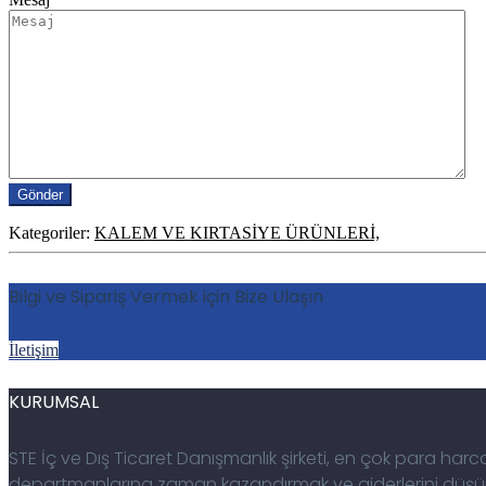
Kategoriler:
KALEM VE KIRTASİYE ÜRÜNLERİ,
Bilgi ve Sipariş Vermek için Bize Ulaşın
İletişim
KURUMSAL
STE İç ve Dış Ticaret Danışmanlık şirketi, en çok para h
departmanlarına zaman kazandırmak ve giderlerini düşürü