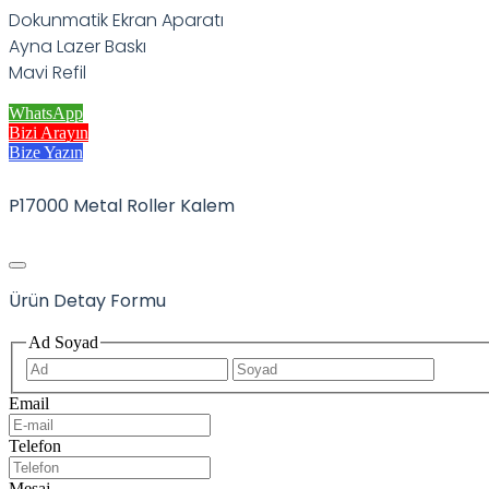
Dokunmatik Ekran Aparatı
Ayna Lazer Baskı
Mavi Refil
WhatsApp
Bizi Arayın
Bize Yazın
P17000 Metal Roller Kalem
Ürün Detay Formu
Ad Soyad
İlk
Son
Email
Telefon
Mesaj