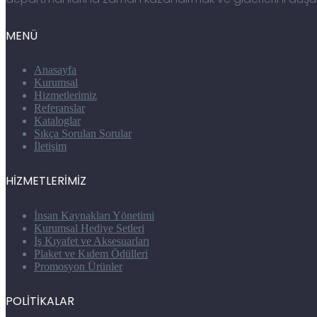
MENÜ
Anasayfa
Kurumsal
Hizmetlerimiz
Referanslar
Kataloglar
Sıkça Sorulan Sorular
İletişim
HİZMETLERİMİZ
İnsan Kaynakları Yönetimi
Kurumsal Hediye Setleri
İş Kıyafet ve Aksesuarları
Plaket ve Kıdem Ödülleri
Promosyon Ürünler
POLİTİKALAR