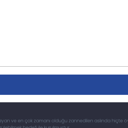
arcayan ve en çok zamanı olduğu zannedilen aslında hiçte 
lebilmek hedefi ile kurulmuştur.