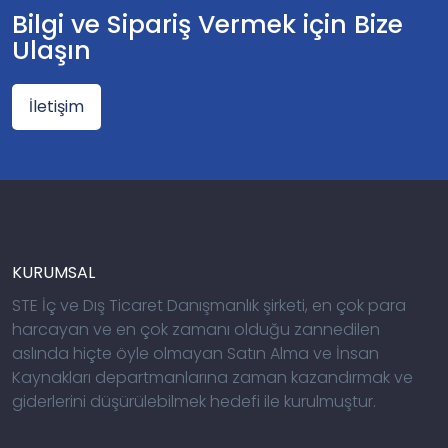
Bilgi ve Sipariş Vermek için Bize
Ulaşın
İletişim
KURUMSAL
STE İç ve Dış Ticaret Danışmanlık şirketi, en çok para
harcayan ve en çok zamanı olduğu zannedilen
aslında hiçte öyle olmayan Satın Alma ve İnsan
Kaynakları departmanlarına zaman kazandırmak ve
giderlerini düşürülebilmek hedefi ile kurulmuştur.