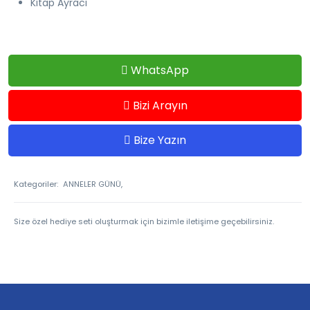
Kitap Ayracı
WhatsApp
Bizi Arayın
Bize Yazın
Kategoriler:
ANNELER GÜNÜ,
Size özel hediye seti oluşturmak için bizimle iletişime geçebilirsiniz.