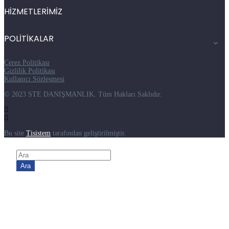
HİZMETLERİMİZ
POLİTİKALAR
Çerez Politikası
Gizlilik Politikası
Kullanıcı Sözleşmesi
© 2023 STE DANIŞMANLIK. Tüm Hakları Saklıdır.
Bu site
Tisistem
tarafından geliştirilmiştir.
Ara