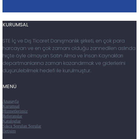
KURUMSAL
STE İç ve Dış Ticaret Danışmanlık şirketi, en çok para
harcayan ve en çok zamanı olduğu zannedilen aslında
hiçte öyle olmayan Satın Alma ve İnsan Kaynakları
departmanlarına zaman kazandırmak ve giderlerini
düşürülebilmek hedefi ile kurulmuştur.
MENÜ
Anasayfa
Kurumsal
Hizmetlerimiz
Referanslar
Kataloglar
Sıkça Sorulan Sorular
İletişim