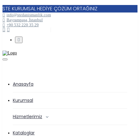
STE KURUMSAL HEDİYE ÇÖZÜM ORTAĞINIZ
info@stedanismanlik.com
Bayrampaşa, İstanbul
+90 532 220 35 29
Anasayfa
Kurumsal
Hizmetlerimiz
Kataloglar