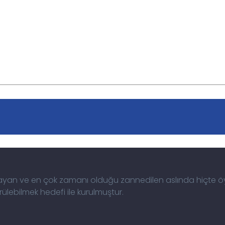
arcayan ve en çok zamanı olduğu zannedilen aslında hiçte 
lebilmek hedefi ile kurulmuştur.