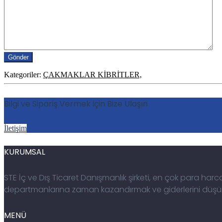
Kategoriler:
ÇAKMAKLAR KİBRİTLER,
Bilgi ve Sipariş Vermek için Bize Ulaşın
İletişim
KURUMSAL
STE İç ve Dış Ticaret Danışmanlık şirketi, en çok para h
departmanlarına zaman kazandırmak ve giderlerini düşürü
MENÜ