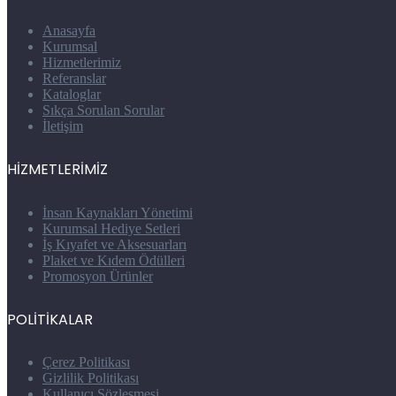
Anasayfa
Kurumsal
Hizmetlerimiz
Referanslar
Kataloglar
Sıkça Sorulan Sorular
İletişim
HİZMETLERİMİZ
İnsan Kaynakları Yönetimi
Kurumsal Hediye Setleri
İş Kıyafet ve Aksesuarları
Plaket ve Kıdem Ödülleri
Promosyon Ürünler
POLİTİKALAR
Çerez Politikası
Gizlilik Politikası
Kullanıcı Sözleşmesi