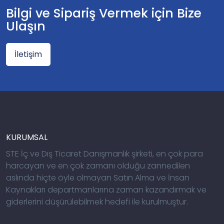
Bilgi ve Sipariş Vermek için Bize
Ulaşın
İletişim
KURUMSAL
STE İç ve Dış Ticaret Danışmanlık şirketi, en çok para
harcayan ve en çok zamanı olduğu zannedilen
aslında hiçte öyle olmayan Satın Alma ve İnsan
Kaynakları departmanlarına zaman kazandırmak ve
giderlerini düşürülebilmek hedefi ile kurulmuştur.