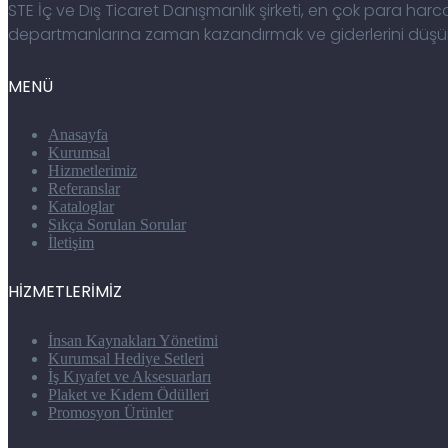
STE İç ve Dış Ticaret Danışmanlık şirketi, en çok para h
departmanlarına zaman kazandırmak ve giderlerini düşürü
MENÜ
Anasayfa
Kurumsal
Hizmetlerimiz
Referanslar
Kataloglar
Sıkça Sorulan Sorular
İletişim
HİZMETLERİMİZ
İnsan Kaynakları Yönetimi
Kurumsal Hediye Setleri
İş Kıyafet ve Aksesuarları
Plaket ve Kıdem Ödülleri
Promosyon Ürünler