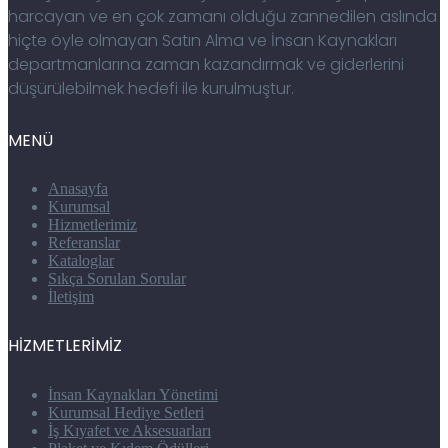
harcayan ve en çok zamanı olduğu zannedilen aslında
hiçte öyle olmayan Satın Alma ve İnsan Kaynakları
departmanlarına zaman kazandırmak ve giderlerini
düşürülebilmek hedefi ile kurulmuştur.
MENÜ
Anasayfa
Kurumsal
Hizmetlerimiz
Referanslar
Kataloglar
Sıkça Sorulan Sorular
İletişim
HİZMETLERİMİZ
İnsan Kaynakları Yönetimi
Kurumsal Hediye Setleri
İş Kıyafet ve Aksesuarları