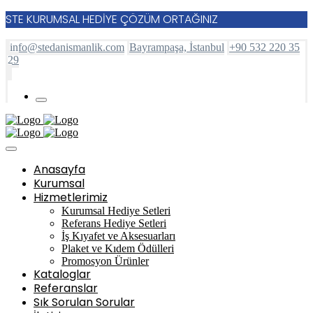
STE KURUMSAL HEDİYE ÇÖZÜM ORTAĞINIZ
info@stedanismanlik.com
Bayrampaşa, İstanbul
+90 532 220 35
29
Anasayfa
Kurumsal
Hizmetlerimiz
Kurumsal Hediye Setleri
Referans Hediye Setleri
İş Kıyafet ve Aksesuarları
Plaket ve Kıdem Ödülleri
Promosyon Ürünler
Kataloglar
Referanslar
Sık Sorulan Sorular