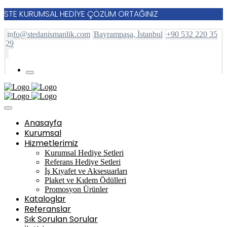
STE KURUMSAL HEDİYE ÇÖZÜM ORTAĞINIZ
info@stedanismanlik.com
Bayrampaşa, İstanbul
+90 532 220 35
29
Anasayfa
Kurumsal
Hizmetlerimiz
Kurumsal Hediye Setleri
Referans Hediye Setleri
İş Kıyafet ve Aksesuarları
Plaket ve Kıdem Ödülleri
Promosyon Ürünler
Kataloglar
Referanslar
Sık Sorulan Sorular