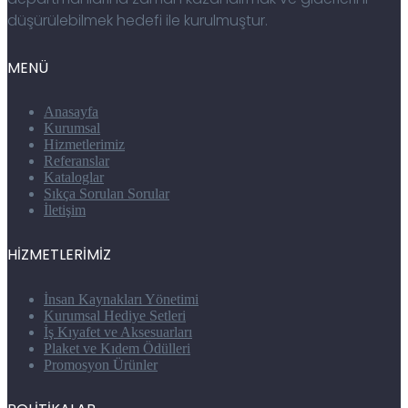
düşürülebilmek hedefi ile kurulmuştur.
MENÜ
Anasayfa
Kurumsal
Hizmetlerimiz
Referanslar
Kataloglar
Sıkça Sorulan Sorular
İletişim
HİZMETLERİMİZ
İnsan Kaynakları Yönetimi
Kurumsal Hediye Setleri
İş Kıyafet ve Aksesuarları
Plaket ve Kıdem Ödülleri
Promosyon Ürünler