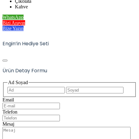
Çikolata
Kahve
WhatsApp
Bizi Arayın
Bize Yazın
Engin’in Hediye Seti
Ürün Detay Formu
Ad Soyad
İlk
Son
Email
Telefon
Mesaj