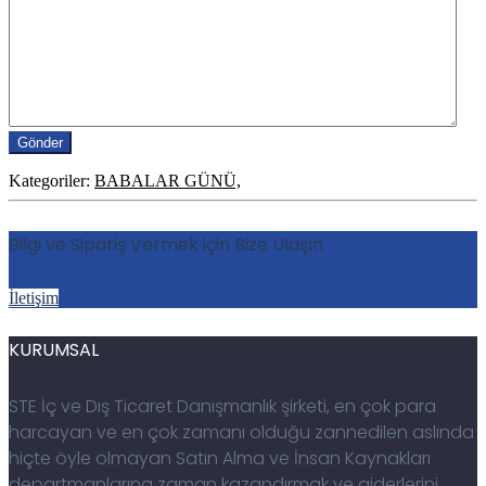
Kategoriler:
BABALAR GÜNÜ,
Bilgi ve Sipariş Vermek için Bize Ulaşın
İletişim
KURUMSAL
STE İç ve Dış Ticaret Danışmanlık şirketi, en çok para
harcayan ve en çok zamanı olduğu zannedilen aslında
hiçte öyle olmayan Satın Alma ve İnsan Kaynakları
departmanlarına zaman kazandırmak ve giderlerini