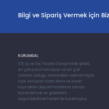
Bilgi ve Sipariş Vermek için Bi
KURUMSAL
STE İç ve Dış Ticaret Danışmanlık şirketi,
en çok para harcayan ve en çok
zamanı olduğu zannedilen aslında hiçte
öyle olmayan Satın Alma ve İnsan
Kaynakları departmanlarına zaman
kazandırmak ve giderlerini
düşürülebilmek hedefi ile kurulmuştur.