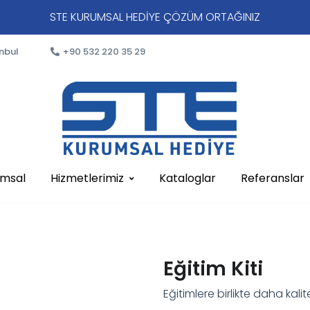
STE KURUMSAL HEDİYE ÇÖZÜM ORTAĞINIZ
nbul
+90 532 220 35 29
umsal
Hizmetlerimiz
Kataloglar
Referanslar
Eğitim Kiti
Eğitimlere birlikte daha kalitel