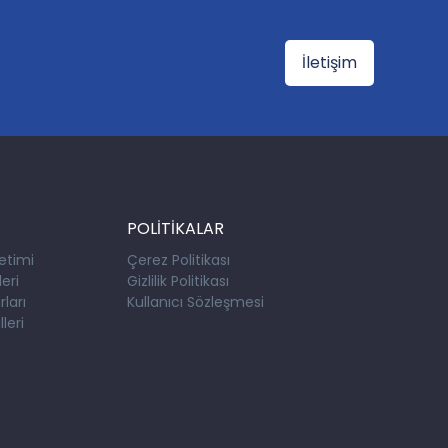
İletişim
POLİTİKALAR
etimi
Çerez Politikası
eri
Gizlilik Politikası
ları
Kullanıcı Sözleşmesi
leri