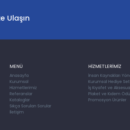
ze Ulaşın
MENÜ
HİZMETLERİMİZ
Anasayfa
İnsan Kaynakları Yön
Kurumsal
Kurumsal Hediye Setl
Hizmetlerimiz
İş Kıyafet ve Aksesuar
Referanslar
Plaket ve Kıdem Ödül
Kataloglar
Promosyon Ürünler
Sıkça Sorulan Sorular
İletişim