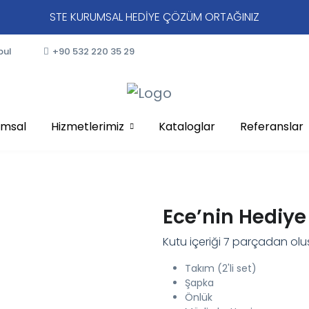
STE KURUMSAL HEDİYE ÇÖZÜM ORTAĞINIZ
bul
+90 532 220 35 29
umsal
Hizmetlerimiz
Kataloglar
Referanslar
Ece’nin Hediye 
Kutu içeriği 7 parçadan olu
Takım (2'li set)
Şapka
Önlük