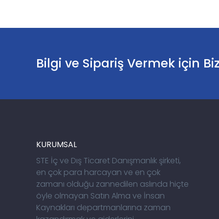
Bilgi ve Sipariş Vermek için Bi
KURUMSAL
STE İç ve Dış Ticaret Danışmanlık şirketi,
en çok para harcayan ve en çok
zamanı olduğu zannedilen aslında hiçte
öyle olmayan Satın Alma ve İnsan
Kaynakları departmanlarına zaman