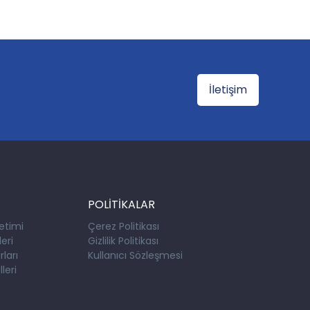
İletişim
POLİTİKALAR
etimi
Çerez Politikası
eri
Gizlilik Politikası
ları
Kullanıcı Sözleşmesi
leri