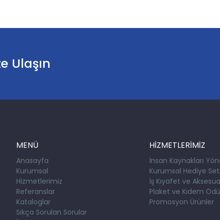
ze Ulaşın
MENÜ
HİZMETLERİMİZ
Anasayfa
İnsan Kaynakları Yön
Kurumsal
Kurumsal Hediye Setl
Hizmetlerimiz
İş Kıyafet ve Aksesuar
Referanslar
Plaket ve Kıdem Ödül
Kataloglar
Promosyon Ürünler
Sıkça Sorulan Sorular