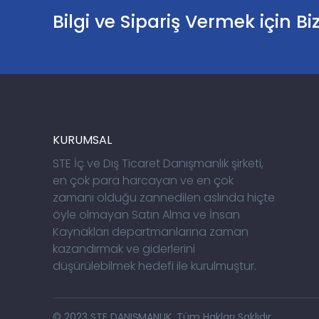
Bilgi ve Sipariş Vermek için Bi
KURUMSAL
STE İç ve Dış Ticaret Danışmanlık şirketi,
en çok para harcayan ve en çok
zamanı olduğu zannedilen aslında hiçte
öyle olmayan Satın Alma ve İnsan
Kaynakları departmanlarına zaman
kazandırmak ve giderlerini
düşürülebilmek hedefi ile kurulmuştur.
© 2023 STE DANIŞMANLIK. Tüm Hakları Saklıdır.