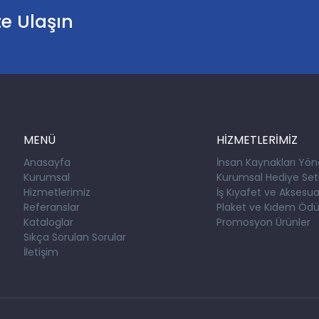
ze Ulaşın
MENÜ
HİZMETLERİMİZ
Anasayfa
İnsan Kaynakları Yön
Kurumsal
Kurumsal Hediye Setl
Hizmetlerimiz
İş Kıyafet ve Aksesuar
Referanslar
Plaket ve Kıdem Ödül
Kataloglar
Promosyon Ürünler
Sıkça Sorulan Sorular
İletişim