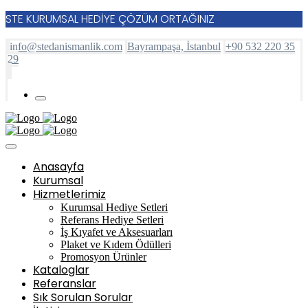
STE KURUMSAL HEDİYE ÇÖZÜM ORTAĞINIZ
info@stedanismanlik.com
Bayrampaşa, İstanbul
+90 532 220 35
29
Anasayfa
Kurumsal
Hizmetlerimiz
Kurumsal Hediye Setleri
Referans Hediye Setleri
İş Kıyafet ve Aksesuarları
Plaket ve Kıdem Ödülleri
Promosyon Ürünler
Kataloglar
Referanslar
Sık Sorulan Sorular