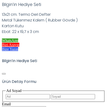
Bilgin’in Hediye Seti
13x21 cm. Termo Deri Defter
Metal Tükenmez Kalem ( Rubber Gövde )
Karton Kutu
Ebat :22 x 19,7 x 3 cm
WhatsApp
Bizi Arayın
Bize Yazın
Bilgin’in Hediye Seti
Ürün Detay Formu
Ad Soyad
İlk
Son
Email