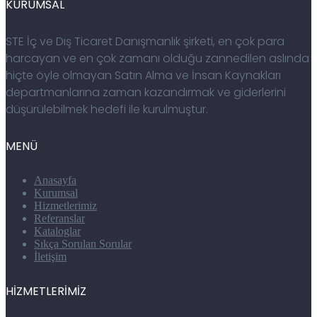
KURUMSAL
STE İç ve Dış Ticaret Danışmanlık şirketi, en çok para
harcayan ve en çok zamanı olduğu zannedilen aslında
hiçte öyle olmayan Satın Alma ve İnsan Kaynakları
departmanlarına zaman kazandırmak ve giderlerini
düşürülebilmek hedefi ile kurulmuştur.
MENÜ
Anasayfa
Kurumsal
Hizmetlerimiz
Referanslar
Kataloglar
Sıkça Sorulan Sorular
İletişim
HİZMETLERİMİZ