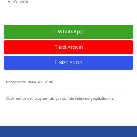
Kulaklık
WhatsApp
Bizi Arayın
Bize Yazın
Kategoriler:
BABALAR GÜNÜ,
Özel hediye seti oluşturmak için bizimle iletişime geçebilirsiniz.