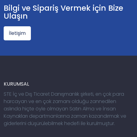
Bilgi ve Sipariş Vermek için Bize
Ulaşın
İletişim
KURUMSAL
STE İç ve Dış Ticaret Danışmanlık şirketi, en çok para
harcayan ve en çok zamanı olduğu zannedilen
aslında hiçte öyle olmayan Satın Alma ve İnsan
Kaynakları departmanlarına zaman kazandırmak ve
giderlerini düşürülebilmek hedefi ile kurulmuştur.