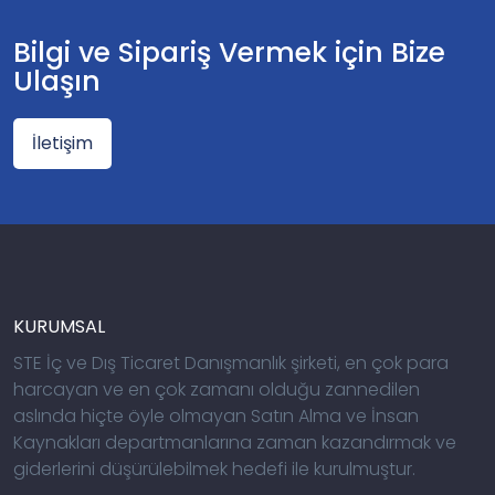
Bilgi ve Sipariş Vermek için Bize
Ulaşın
İletişim
KURUMSAL
STE İç ve Dış Ticaret Danışmanlık şirketi, en çok para
harcayan ve en çok zamanı olduğu zannedilen
aslında hiçte öyle olmayan Satın Alma ve İnsan
Kaynakları departmanlarına zaman kazandırmak ve
giderlerini düşürülebilmek hedefi ile kurulmuştur.