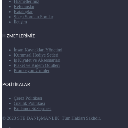
Hizmetlerimiz
Referanslar
Kataloglar
Sıkça Sorulan Sorular
İletişim
HİZMETLERİMİZ
İnsan Kaynakları Yönetimi
Kurumsal Hediye Setleri
İş Kıyafet ve Aksesuarları
Plaket ve Kıdem Ödülleri
Promosyon Ürünler
POLİTİKALAR
Çerez Politikası
Gizlilik Politikası
Kullanıcı Sözleşmesi
© 2023 STE DANIŞMANLIK. Tüm Hakları Saklıdır.