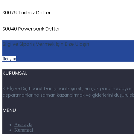
S0076 Tarihsiz Defter
S0040 Powerbank Defter
Bilgi ve Sipariş Vermek için Bize Ulaşın
İletişim
KURUMSAL
STE İç ve Dış Ticaret Danışmanlık şirketi, en çok para harcay
departmanlarına zaman kazandırmak ve giderlerini düşürülebil
MENÜ
Anasayfa
Kurumsal