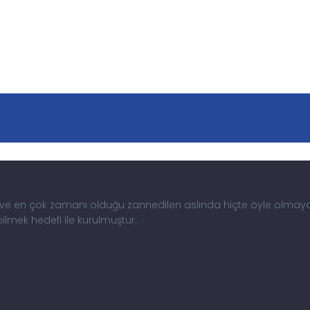
an ve en çok zamanı olduğu zannedilen aslında hiçte öyle olmay
mek hedefi ile kurulmuştur.