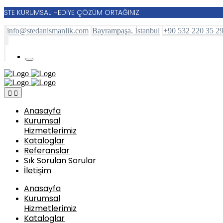
STE KURUMSAL HEDİYE ÇÖZÜM ORTAĞINIZ
info@stedanismanlik.com
Bayrampaşa, İstanbul
+90 532 220 35 2
Anasayfa
Kurumsal
Hizmetlerimiz
Kataloglar
Referanslar
Sık Sorulan Sorular
İletişim
Anasayfa
Kurumsal
Hizmetlerimiz
Kataloglar