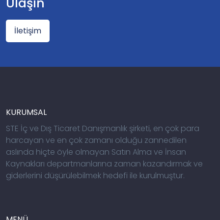
Ulaşın
İletişim
KURUMSAL
STE İç ve Dış Ticaret Danışmanlık şirketi, en çok para
harcayan ve en çok zamanı olduğu zannedilen
aslında hiçte öyle olmayan Satın Alma ve İnsan
Kaynakları departmanlarına zaman kazandırmak ve
giderlerini düşürülebilmek hedefi ile kurulmuştur.
MENÜ